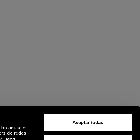
Aceptar todas
 los anuncios.
ers de redes
es haya