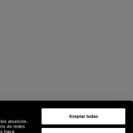
Aceptar todas
 los anuncios.
ers de redes
es haya